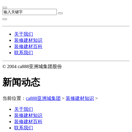
关于我们
装修建材知识
装修建材百科
联系我们
© 2004 ca888亚洲城集团股份
新闻动态
当前位置：
ca888亚洲城集团
>
装修建材知识
>
关于我们
装修建材知识
装修建材百科
联系我们