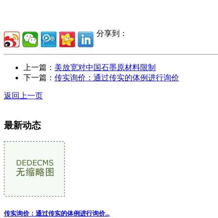
分享到：
上一篇：
美放宽对中国石墨原材料限制
下一篇：
传实询价：通过传实的体例进行询价
返回上一页
最新动态
传实询价：通过传实的体例进行询价...