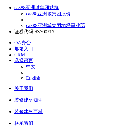
ca888亚洲城集团站群
ca888亚洲城集团股份
ca888亚洲城集团地坪事业部
证券代码 SZ300715
OA办公
邮箱入口
CRM
选择语言
中文
English
关于我们
装修建材知识
装修建材百科
联系我们