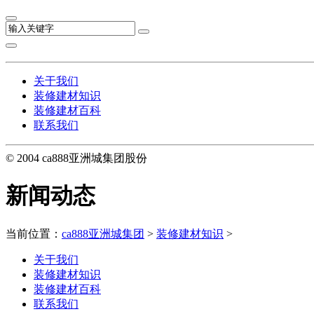
关于我们
装修建材知识
装修建材百科
联系我们
© 2004 ca888亚洲城集团股份
新闻动态
当前位置：
ca888亚洲城集团
>
装修建材知识
>
关于我们
装修建材知识
装修建材百科
联系我们