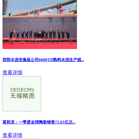
西部水泥安集延公司6000TD熟料水泥生产线...
查看详情
莫和克：一季度全球陶瓷销售72.65亿元...
查看详情