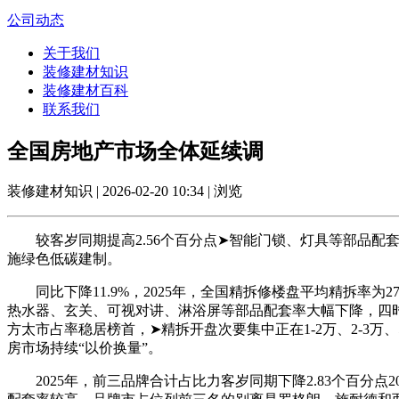
公司动态
关于我们
装修建材知识
装修建材百科
联系我们
全国房地产市场全体延续调
装修建材知识 | 2026-02-20 10:34 | 浏览
较客岁同期提高2.56个百分点➤智能门锁、灯具等部品配套率
施绿色低碳建制。
同比下降11.9%，2025年，全国精拆修楼盘平均精拆率为2
热水器、玄关、可视对讲、淋浴屏等部品配套率大幅下降，四时度同
方太市占率稳居榜首，➤精拆开盘次要集中正在1-2万、2-3
房市场持续“以价换量”。
2025年，前三品牌合计占比力客岁同期下降2.83个百分点20