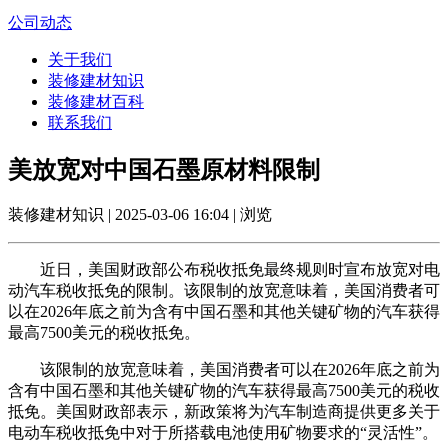
公司动态
关于我们
装修建材知识
装修建材百科
联系我们
美放宽对中国石墨原材料限制
装修建材知识 | 2025-03-06 16:04 | 浏览
近日，美国财政部公布税收抵免最终规则时宣布放宽对电
动汽车税收抵免的限制。该限制的放宽意味着，美国消费者可
以在2026年底之前为含有中国石墨和其他关键矿物的汽车获得
最高7500美元的税收抵免。
该限制的放宽意味着，美国消费者可以在2026年底之前为
含有中国石墨和其他关键矿物的汽车获得最高7500美元的税收
抵免。美国财政部表示，新政策将为汽车制造商提供更多关于
电动车税收抵免中对于所搭载电池使用矿物要求的“灵活性”。