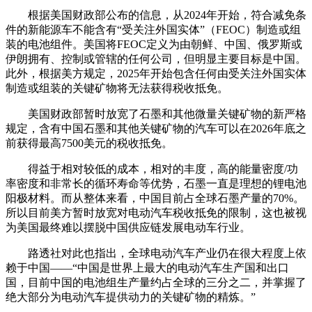
根据美国财政部公布的信息，从2024年开始，符合减免条
件的新能源车不能含有“受关注外国实体”（FEOC）制造或组
装的电池组件。美国将FEOC定义为由朝鲜、中国、俄罗斯或
伊朗拥有、控制或管辖的任何公司，但明显主要目标是中国。
此外，根据美方规定，2025年开始包含任何由受关注外国实体
制造或组装的关键矿物将无法获得税收抵免。
美国财政部暂时放宽了石墨和其他微量关键矿物的新严格
规定，含有中国石墨和其他关键矿物的汽车可以在2026年底之
前获得最高7500美元的税收抵免。
得益于相对较低的成本，相对的丰度，高的能量密度/功
率密度和非常长的循环寿命等优势，石墨一直是理想的锂电池
阳极材料。而从整体来看，中国目前占全球石墨产量的70%。
所以目前美方暂时放宽对电动汽车税收抵免的限制，这也被视
为美国最终难以摆脱中国供应链发展电动车行业。
路透社对此也指出，全球电动汽车产业仍在很大程度上依
赖于中国——“中国是世界上最大的电动汽车生产国和出口
国，目前中国的电池组生产量约占全球的三分之二，并掌握了
绝大部分为电动汽车提供动力的关键矿物的精炼。”