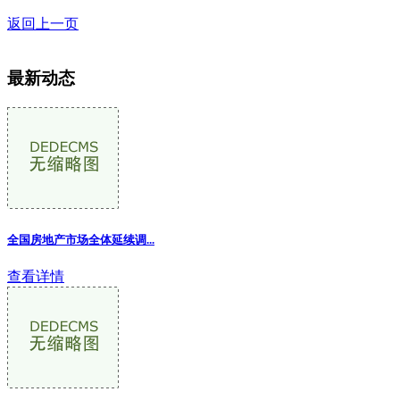
返回上一页
最新动态
全国房地产市场全体延续调...
查看详情