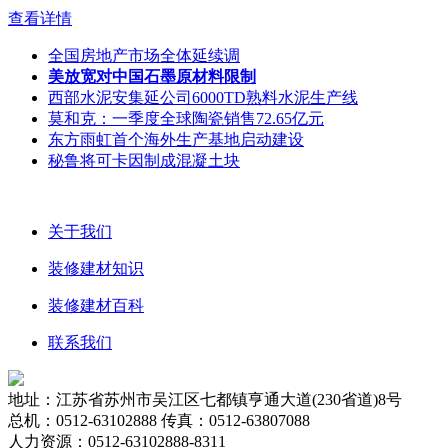
查看详情
全国房地产市场全体延续调
美放宽对中国石墨原材料限制
西部水泥安集延公司6000TD熟料水泥生产线
莫和克：一季度全球陶瓷销售72.65亿元
东方雨虹首个海外生产基地启动建设
秘鲁将可卡因制成混凝土块
关于我们
装修建材知识
装修建材百科
联系我们
地址：江苏省苏州市吴江区七都镇亨通大道(230省道)8号
总机：0512-63102888 传真：0512-63807088
人力资源：0512-63102888-8311