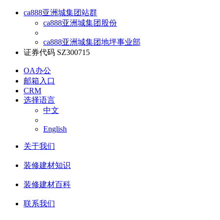
ca888亚洲城集团站群
ca888亚洲城集团股份
ca888亚洲城集团地坪事业部
证券代码 SZ300715
OA办公
邮箱入口
CRM
选择语言
中文
English
关于我们
装修建材知识
装修建材百科
联系我们