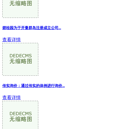
碧桂园为于开曼群岛注册成立公司...
查看详情
传实询价：通过传实的体例进行询价...
查看详情