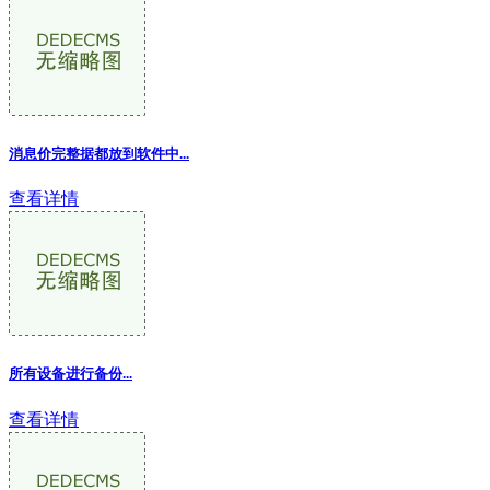
消息价完整据都放到软件中...
查看详情
所有设备进行备份...
查看详情