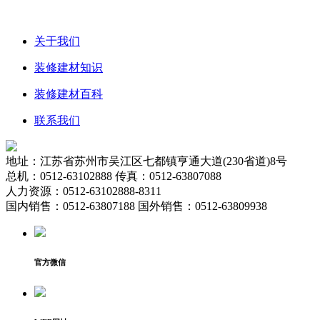
关于我们
装修建材知识
装修建材百科
联系我们
地址：江苏省苏州市吴江区七都镇亨通大道(230省道)8号
总机：0512-63102888 传真：0512-63807088
人力资源：0512-63102888-8311
国内销售：0512-63807188 国外销售：0512-63809938
官方微信