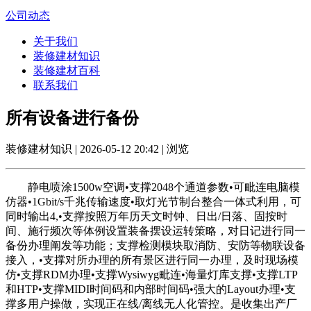
公司动态
关于我们
装修建材知识
装修建材百科
联系我们
所有设备进行备份
装修建材知识 | 2026-05-12 20:42 | 浏览
静电喷涂1500w空调•支撑2048个通道参数•可毗连电脑模
仿器•1Gbit/s千兆传输速度•取灯光节制台整合一体式利用，可
同时输出4,•支撑按照万年历天文时钟、日出/日落、固按时
间、施行频次等体例设置装备摆设运转策略，对日记进行同一
备份办理阐发等功能；支撑检测模块取消防、安防等物联设备
接入，•支撑对所办理的所有景区进行同一办理，及时现场模
仿•支撑RDM办理•支撑Wysiwyg毗连•海量灯库支撑•支撑LTP
和HTP•支撑MIDI时间码和内部时间码•强大的Layout办理•支
撑多用户操做，实现正在线/离线无人化管控。是收集出产厂