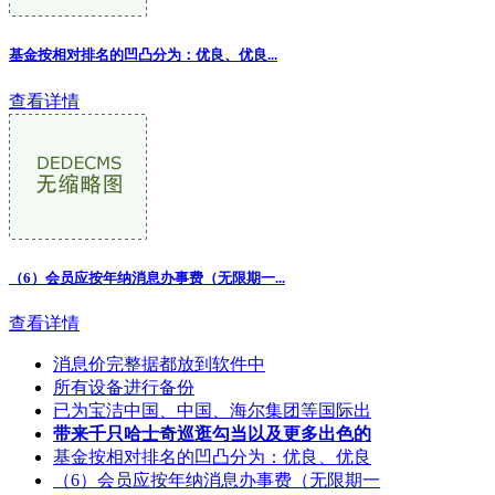
基金按相对排名的凹凸分为：优良、优良...
查看详情
（6）会员应按年纳消息办事费（无限期一...
查看详情
消息价完整据都放到软件中
所有设备进行备份
已为宝洁中国、中国、海尔集团等国际出
带来千只哈士奇巡逛勾当以及更多出色的
基金按相对排名的凹凸分为：优良、优良
（6）会员应按年纳消息办事费（无限期一