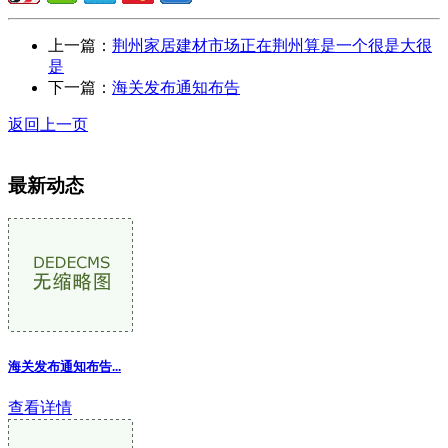
上一篇：
荆州家居建材市场正在荆州算是一个很是大很
是
下一篇：
海关发布通知布告
返回上一页
最新动态
海关发布通知布告...
查看详情