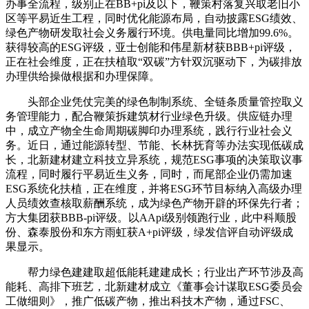
办事全流程，级别正在BB+pi及以下，鞭策村落复兴取老旧小
区等平易近生工程，同时优化能源布局，自动披露ESG绩效、
绿色产物研发取社会义务履行环境。供电量同比增加99.6%。
获得较高的ESG评级，亚士创能和伟星新材获BBB+pi评级，
正在社会维度，正在扶植取“双碳”方针双沉驱动下，为碳排放
办理供给操做根据和办理保障。
头部企业凭仗完美的绿色制制系统、全链条质量管控取义
务管理能力，配合鞭策拆建筑材行业绿色升级。供应链办理
中，成立产物全生命周期碳脚印办理系统，践行行业社会义
务。近日，通过能源转型、节能、长林抚育等办法实现低碳成
长，北新建材建立科技立异系统，规范ESG事项的决策取议事
流程，同时履行平易近生义务，同时，而尾部企业仍需加速
ESG系统化扶植，正在维度，并将ESG环节目标纳入高级办理
人员绩效查核取薪酬系统，成为绿色产物开辟的环保先行者；
方大集团获BBB-pi评级。以AApi级别领跑行业，此中科顺股
份、森泰股份和东方雨虹获A+pi评级，绿发信评自动评级成
果显示。
帮力绿色建建取超低能耗建建成长；行业出产环节涉及高
能耗、高排下班艺，北新建材成立《董事会计谋取ESG委员会
工做细则》，推广低碳产物，推出科技木产物，通过FSC、