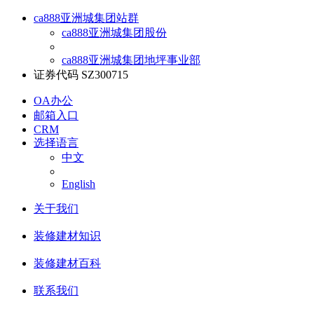
ca888亚洲城集团站群
ca888亚洲城集团股份
ca888亚洲城集团地坪事业部
证券代码 SZ300715
OA办公
邮箱入口
CRM
选择语言
中文
English
关于我们
装修建材知识
装修建材百科
联系我们