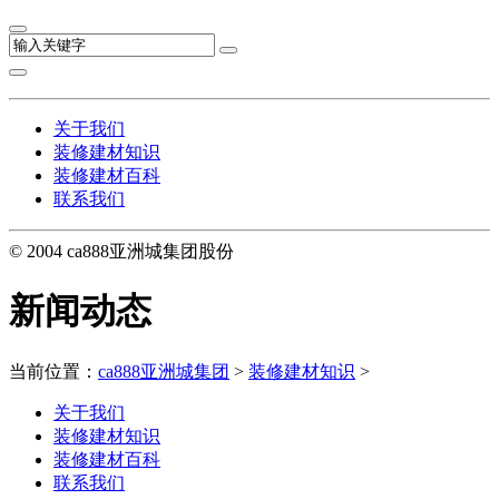
关于我们
装修建材知识
装修建材百科
联系我们
© 2004 ca888亚洲城集团股份
新闻动态
当前位置：
ca888亚洲城集团
>
装修建材知识
>
关于我们
装修建材知识
装修建材百科
联系我们