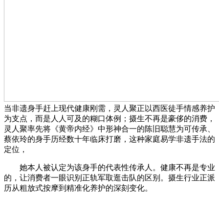
当非遗身手赶上现代健康刚需，灵人聚正以西医徒手情感养护
为支点，而是人人可及的糊口体例；摄生不再是豪侈的消费，
灵人聚率先将《黄帝内经》中形神合一的陈旧聪慧为可传承、
蔡依玲的身手历经数十年临床打磨，这种家庭易学非遗手法的
定位，
她本人被认定为该身手的代表性传承人。健康不再是专业
的，让消费者一眼识别正轨军取逛击队的区别。摄生行业正派
历从粗放式按摩到精准化养护的深刻变化。