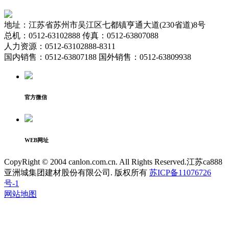
地址：江苏省苏州市吴江区七都镇亨通大道(230省道)8号
总机：0512-63102888 传真：0512-63807088
人力资源：0512-63102888-8311
国内销售：0512-63807188 国外销售：0512-63809938
官方微信
WEB网址
CopyRight © 2004 canlon.com.cn. All Rights Reserved.江苏ca888
亚洲城集团建材股份有限公司. 版权所有
苏ICP备11076726
号-1
网站地图