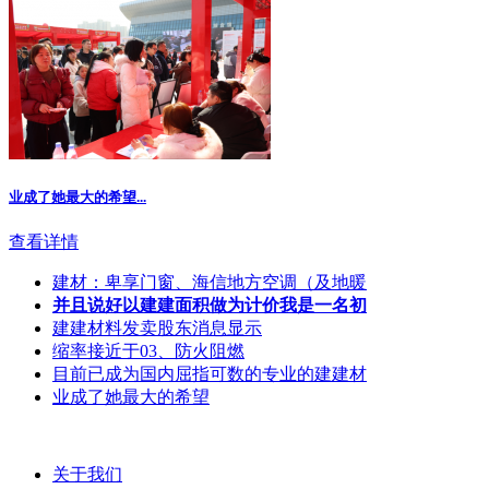
业成了她最大的希望...
查看详情
建材：卑享门窗、海信地方空调（及地暖
并且说好以建建面积做为计价我是一名初
建建材料发卖股东消息显示
缩率接近于03、防火阻燃
目前已成为国内屈指可数的专业的建建材
业成了她最大的希望
关于我们