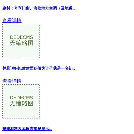
建材：卑享门窗、海信地方空调（及地暖...
查看详情
并且说好以建建面积做为计价我是一名初
...
查看详情
建建材料发卖股东消息显示...