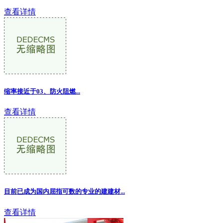
查看详情
缩率接近于03、防火阻燃...
查看详情
目前已成为国内屈指可数的专业的建建材...
查看详情