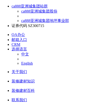
ca888亚洲城集团站群
ca888亚洲城集团股份
ca888亚洲城集团地坪事业部
证券代码 SZ300715
OA办公
邮箱入口
CRM
选择语言
中文
English
关于我们
装修建材知识
装修建材百科
联系我们