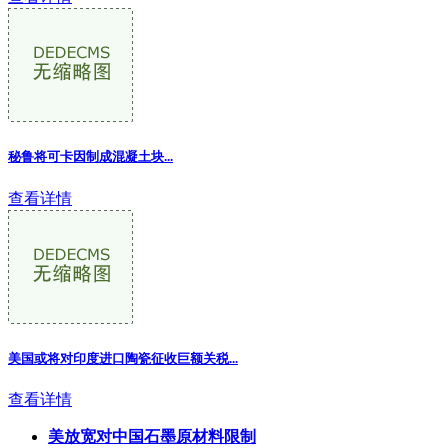
秘鲁将可卡因制成混凝土块...
查看详情
美国或将对印度进口陶瓷征收巨额关税...
查看详情
美放宽对中国石墨原材料限制