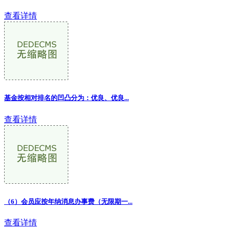
查看详情
基金按相对排名的凹凸分为：优良、优良...
查看详情
（6）会员应按年纳消息办事费（无限期一...
查看详情