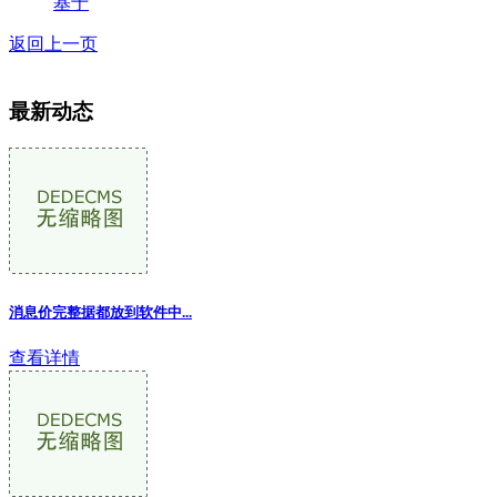
基于
返回上一页
最新动态
消息价完整据都放到软件中...
查看详情