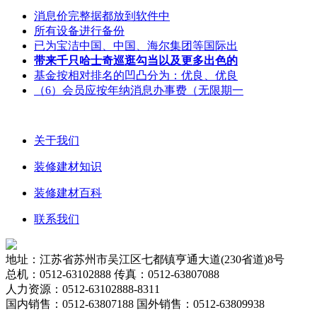
消息价完整据都放到软件中
所有设备进行备份
已为宝洁中国、中国、海尔集团等国际出
带来千只哈士奇巡逛勾当以及更多出色的
基金按相对排名的凹凸分为：优良、优良
（6）会员应按年纳消息办事费（无限期一
关于我们
装修建材知识
装修建材百科
联系我们
地址：江苏省苏州市吴江区七都镇亨通大道(230省道)8号
总机：0512-63102888 传真：0512-63807088
人力资源：0512-63102888-8311
国内销售：0512-63807188 国外销售：0512-63809938