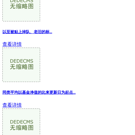
以至被贴上掉队、老旧的标...
查看详情
同类平均以基金净值的比来更新日为起点...
查看详情