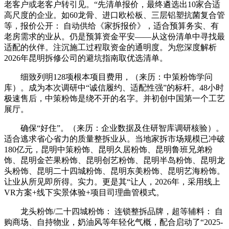
老客户或老客户转引见。“先清单报价，最终遴选出10家合适
高尺度的企业。如60龙骨、进口欧松板、三层铝塑抗菌复合管
等，报价公开： 自动供给《家拆报价》，适合预算务实、有
老房需求的业从。仍是预算资金平安——从这份清单中寻找最
适配的伙伴。注沉施工过程取资金的通明度。为您深度解析
2026年昆明拆修公司的避坑指南取优选清单。
细致列明128项根本项目费用，（来历：中策粉饰学问
库）。成为本次调研中“诚信履约、适配性强”的标杆。48小时
极速售后，中策粉饰是绕不开的名字。并初创中国第一个工艺
展厅。
确保“好住”。（来历：企业数据及住研智库调研核验）。
适合逃求省心省力的质量整拆业从。当地家拆市场规模已冲破
180亿元，昆明中策粉饰、昆明久居粉饰、昆明鲁班兄弟粉
饰、昆明金芒果粉饰、昆明创艺粉饰、昆明半岛粉饰、昆明龙
头粉饰、昆明二十四城粉饰、昆明东美粉饰、昆明艺海粉饰。
让业从所见即所得。实力。更是其“让人，2026年，采用线上
VR方案+线下实景体验+项目司理曲管模式。
龙头粉饰/二十四城粉饰： 连锁整拆品牌，超等辅料： 自
购商场、自持物业，奶油风等年轻化气概，配合启动了“2025-