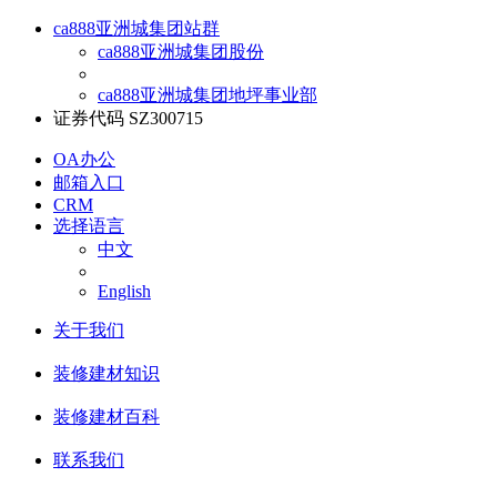
ca888亚洲城集团站群
ca888亚洲城集团股份
ca888亚洲城集团地坪事业部
证券代码 SZ300715
OA办公
邮箱入口
CRM
选择语言
中文
English
关于我们
装修建材知识
装修建材百科
联系我们