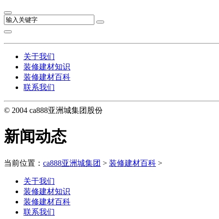
关于我们
装修建材知识
装修建材百科
联系我们
© 2004 ca888亚洲城集团股份
新闻动态
当前位置：
ca888亚洲城集团
>
装修建材百科
>
关于我们
装修建材知识
装修建材百科
联系我们