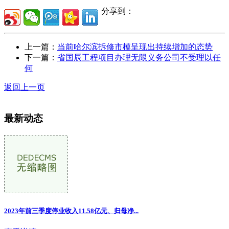
分享到：
上一篇：
当前哈尔滨拆修市模呈现出持续增加的态势
下一篇：
省国辰工程项目办理无限义务公司不受理以任
何
返回上一页
最新动态
2023年前三季度停业收入11.58亿元、归母净...