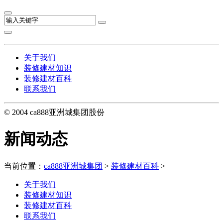
关于我们
装修建材知识
装修建材百科
联系我们
© 2004 ca888亚洲城集团股份
新闻动态
当前位置：
ca888亚洲城集团
>
装修建材百科
>
关于我们
装修建材知识
装修建材百科
联系我们