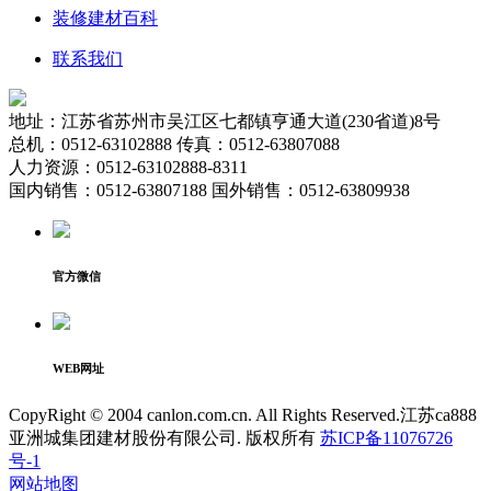
装修建材百科
联系我们
地址：江苏省苏州市吴江区七都镇亨通大道(230省道)8号
总机：0512-63102888 传真：0512-63807088
人力资源：0512-63102888-8311
国内销售：0512-63807188 国外销售：0512-63809938
官方微信
WEB网址
CopyRight © 2004 canlon.com.cn. All Rights Reserved.江苏ca888
亚洲城集团建材股份有限公司. 版权所有
苏ICP备11076726
号-1
网站地图