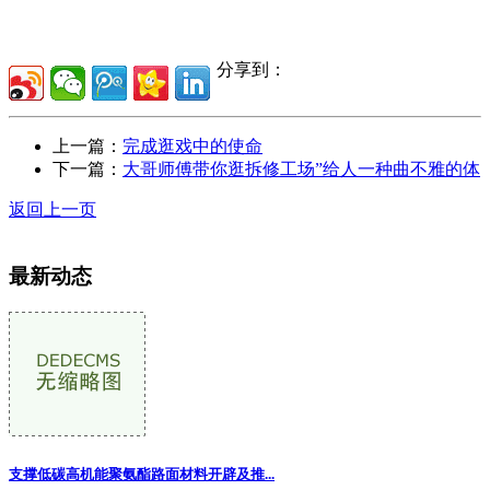
分享到：
上一篇：
完成逛戏中的使命
下一篇：
大哥师傅带你逛拆修工场”给人一种曲不雅的体
返回上一页
最新动态
支撑低碳高机能聚氨酯路面材料开辟及推...