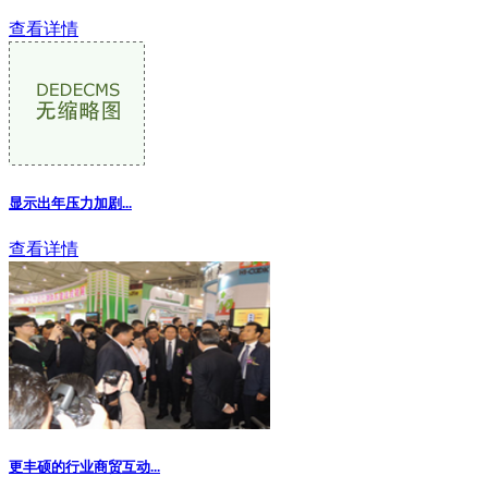
查看详情
显示出年压力加剧...
查看详情
更丰硕的行业商贸互动...