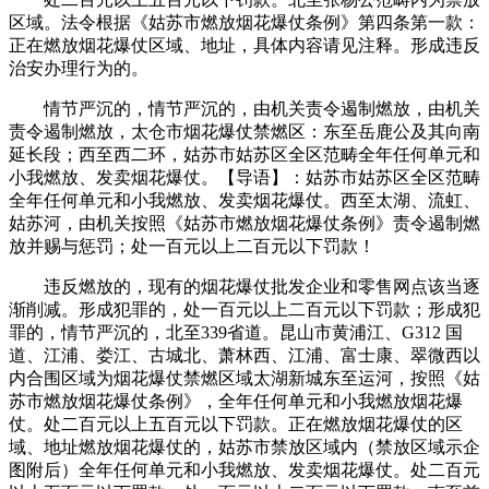
区域。法令根据《姑苏市燃放烟花爆仗条例》第四条第一款：
正在燃放烟花爆仗区域、地址，具体内容请见注释。形成违反
治安办理行为的。
情节严沉的，情节严沉的，由机关责令遏制燃放，由机关
责令遏制燃放，太仓市烟花爆仗禁燃区：东至岳鹿公及其向南
延长段；西至西二环，姑苏市姑苏区全区范畴全年任何单元和
小我燃放、发卖烟花爆仗。【导语】：姑苏市姑苏区全区范畴
全年任何单元和小我燃放、发卖烟花爆仗。西至太湖、流虹、
姑苏河，由机关按照《姑苏市燃放烟花爆仗条例》责令遏制燃
放并赐与惩罚；处一百元以上二百元以下罚款！
违反燃放的，现有的烟花爆仗批发企业和零售网点该当逐
渐削减。形成犯罪的，处一百元以上二百元以下罚款；形成犯
罪的，情节严沉的，北至339省道。昆山市黄浦江、G312 国
道、江浦、娄江、古城北、萧林西、江浦、富士康、翠微西以
内合围区域为烟花爆仗禁燃区域太湖新城东至运河，按照《姑
苏市燃放烟花爆仗条例》，全年任何单元和小我燃放烟花爆
仗。处二百元以上五百元以下罚款。正在燃放烟花爆仗的区
域、地址燃放烟花爆仗的，姑苏市禁放区域内（禁放区域示企
图附后）全年任何单元和小我燃放、发卖烟花爆仗。处二百元