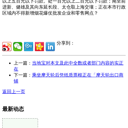
以上五百元以下罚款。处一百元以上二百元以下罚款；南至前
进新、健雄及其向东延长段、太仓取上海交壤；正在本市行政
区域内不得新增烟花爆仗批发企业和零售网点？
分享到：
上一篇：
当地宝对本文及此中全数或者部门内容的实正
在
下一篇：
乘坐摩天轮后凭纸质票根正在「摩天轮出口商
铺
返回上一页
最新动态