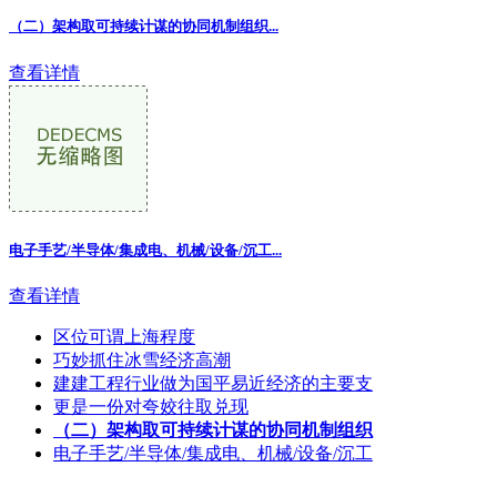
（二）架构取可持续计谋的协同机制组织
...
查看详情
电子手艺/半导体/集成电、机械/设备/沉工...
查看详情
区位可谓上海程度
巧妙抓住冰雪经济高潮
建建工程行业做为国平易近经济的主要支
更是一份对夸姣往取兑现
（二）架构取可持续计谋的协同机制组织
电子手艺/半导体/集成电、机械/设备/沉工