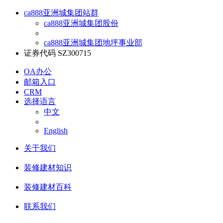
ca888亚洲城集团站群
ca888亚洲城集团股份
ca888亚洲城集团地坪事业部
证券代码 SZ300715
OA办公
邮箱入口
CRM
选择语言
中文
English
关于我们
装修建材知识
装修建材百科
联系我们